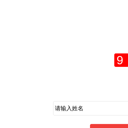
2021年学
网上
9
考生提醒
2021年成人高考报名工作倒计时，现