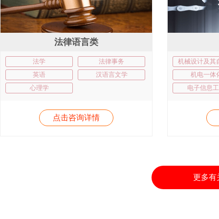
法律语言类
法学
法律事务
机械设计及其
英语
汉语言文学
机电一体
心理学
电子信息工
点击咨询详情
更多有