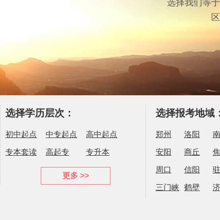
选择我们等于
区
选择学历层次：
选择报考地域
初中起点
中专起点
高中起点
郑州
洛阳
专本套读
高起专
专升本
安阳
商丘
周口
信阳
更多 >>
三门峡
鹤壁