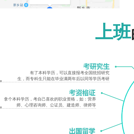
报名入口
上班
新乡市工业学校
详细地址：
新乡市金穗大道437号。
新乡市工业学校现有教职工236人，其中专任教师183人，专任教师中副高级以上职
有了本科学历，可以直接报考全国统招研究
生，而专科生只能在毕业满两年后以同等学历考研
算化、饭店服务与管理、电子商务、法律、汉语言文学、学前教育等30多个专业。其中
新乡市
工业
学校
在哪里
地址
新乡市
工业
拿个本科学历，考自己喜欢的职业资格，如：营养
师、心理咨询师、公证员、建造师、律师等