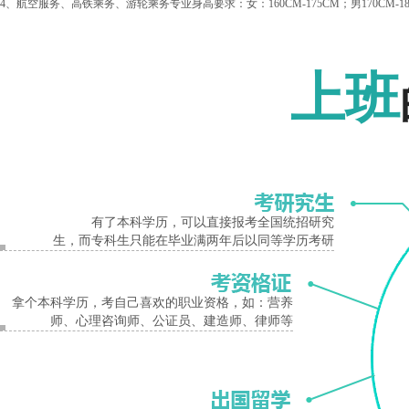
4、航空服务、高铁乘务、游轮乘务专业身高要求：女：160CM-175CM；男170CM-18
开封华豫中等科技学校
招生分数：
本校属于自主招生，不看成绩凭本人身份证户口本
报名入口
上班
有了本科学历，可以直接报考全国统招研究
生，而专科生只能在毕业满两年后以同等学历考研
开封华豫中等科技学校在长期办学过程中，学校坚持面向市场，深化改革，拓宽视野
拿个本科学历，考自己喜欢的职业资格，如：营养
师、心理咨询师、公证员、建造师、律师等
以“厚德强技、善学笃行”为校训，以“砥砺前行、不懈奋斗”为校风，明确了把学校
模式，加快由规模扩张向提升内涵建设转型，着力学校规模、结构、质量、效益的协
开封
华豫
中等
科技
学校
招生
条件
分数