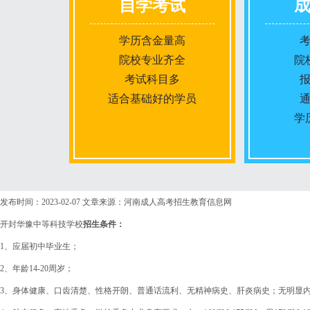
自学考试
学历含金量高
院校专业齐全
院
考试科目多
适合基础好的学员
学
报名条件
发布时间：2023-02-07
文章来源：河南成人高考招生教育信息网
开封华豫中等科技学校
招生条件：
报名时间
1、应届初中毕业生；
2、年龄14-20周岁；
入学考试
3、身体健康、口齿清楚、性格开朗、普通话流利、无精神病史、肝炎病史；无明显
考试时间