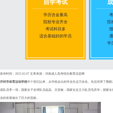
自学考试
学历含金量高
院校专业齐全
院
考试科目多
适合基础好的学员
学
报名条件
发布时间：2023-02-07
文章来源：河南成人高考招生教育信息网
开封市体育运动学校
半个世纪以来，从学校走出的毕业生达万余名。先后培养了围棋
报名时间
道队员李一清；国家女子垒球队员赵晶、吕亚敏；国家女足主力队员毛庆华；国家女
业的发展做出了巨大的贡献。
入学考试
考试时间