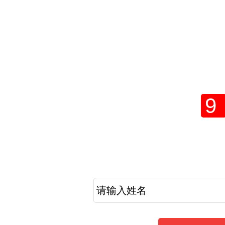
2021年成人高
网上
9
考生提醒
2021年成人高考报名工作倒计时，现