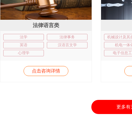
法律语言类
法学
法律事务
机械设计及其
英语
汉语言文学
机电一体
心理学
电子信息工
点击咨询详情
更多有