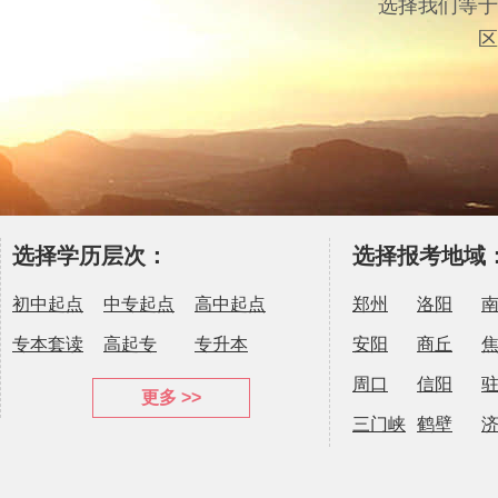
选择我们等于
区
选择学历层次：
选择报考地域
初中起点
中专起点
高中起点
郑州
洛阳
专本套读
高起专
专升本
安阳
商丘
周口
信阳
更多 >>
三门峡
鹤壁