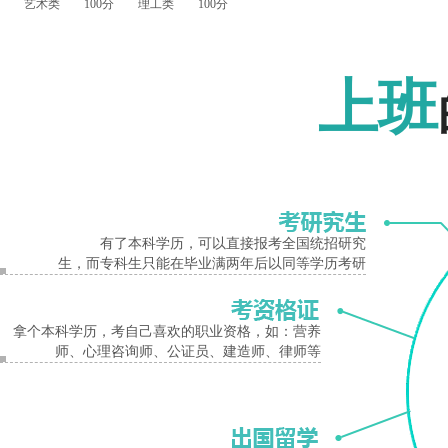
艺术类 100分 理工类 100分
经管类 100分 法学类 145分
报名入口
教育学类 150分 农学类 100分
上班
医学类 120分
二、高中起点升本科
文史类 170分 理工类 150分
三、高中起点升专科
文史类 130分 理工类 130分
有了本科学历，可以直接报考全国统招研究
高中起点本、专科体育类和艺术类录取文化课最低控制分数线按相应文、理科类的
生，而专科生只能在毕业满两年后以同等学历考研
体育类、艺术类专业加试合格线为50分。
以上是河南信阳成人高考18年最低分数线的相关内容，考生如果想获取更多关于成
拿个本科学历，考自己喜欢的职业资格，如：营养
师、心理咨询师、公证员、建造师、律师等
信息网。如果您还对报考条件或者其他问题存有疑问的话，可以联系我们的在线咨询
信阳分数线
成人高考录取线