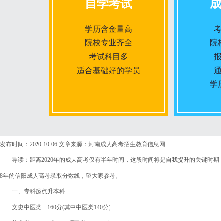
自学考试
学历含金量高
院校专业齐全
院
考试科目多
适合基础好的学员
学
报名条件
发布时间：2020-10-06
文章来源：河南成人高考招生教育信息网
导读：距离2020年的成人高考仅有半年时间，这段时间将是自我提升的关键时期
报名时间
8年的信阳成人高考录取分数线，望大家参考。
一、专科起点升本科
入学考试
文史中医类 160分(其中中医类140分)
考试时间