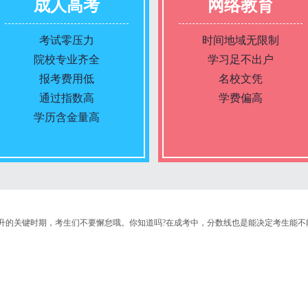
成人高考
网络教育
考试零压力
时间地域无限制
院校专业齐全
学习足不出户
报考费用低
名校文凭
通过指数高
学费偏高
学历含金量高
报名条件
报名条件
升的关键时期，考生们不要懈怠哦。你知道吗?在成考中，分数线也是能决定考生能不
报名时间
报名时间
入学考试
入学考试
考试时间
考试时间