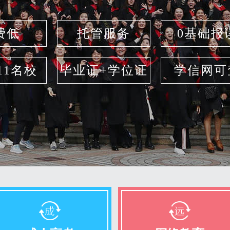
费低
托管服务
0基础报
211名校
毕业证+学位证
学信网可