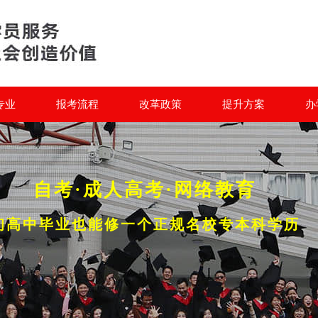
专业
报考流程
改革政策
提升方案
办
自考·成人高考·网络教育
初高中毕业也能修一个正规名校专本科学历