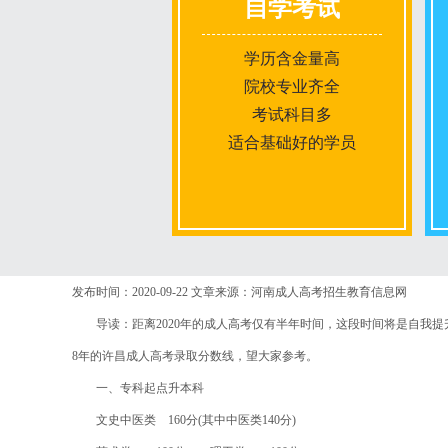
自学考试
学历含金量高
院校专业齐全
考试科目多
适合基础好的学员
报名条件
发布时间：2020-09-22
文章来源：河南成人高考招生教育信息网
导读：距离2020年的成人高考仅有半年时间，这段时间将是自我提
报名时间
8年的许昌成人高考录取分数线，望大家参考。
一、专科起点升本科
入学考试
文史中医类 160分(其中中医类140分)
考试时间