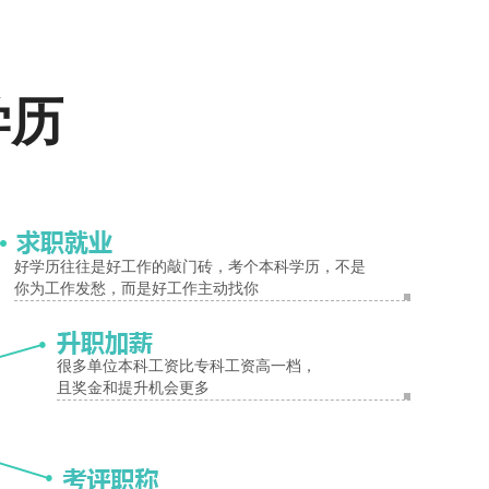
报名入口
学历
好学历往往是好工作的敲门砖，考个本科学历，不是
你为工作发愁，而是好工作主动找你
试时间、报考条件、备考知识、相关新闻等，敬请关注河南成考招生教育
很多单位本科工资比专科工资高一档，
且奖金和提升机会更多