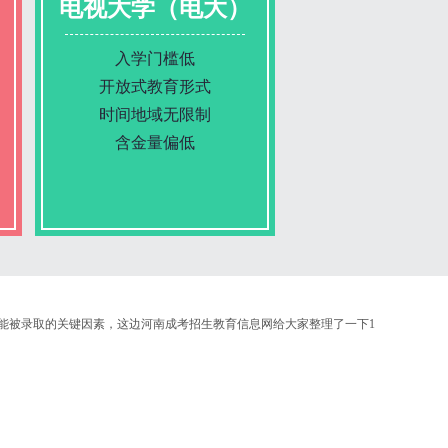
电视大学（电大）
入学门槛低
开放式教育形式
时间地域无限制
含金量偏低
报名条件
能被录取的关键因素，这边河南成考招生教育信息网给大家整理了一下1
报名时间
入学考试
考试时间