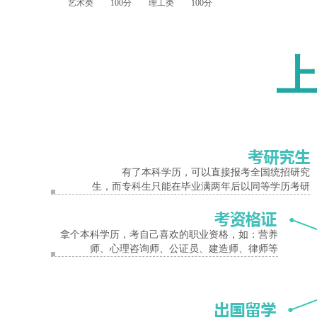
艺术类 100分 理工类 100分
经管类 100分 法学类 145分
报名入口
教育学类 150分 农学类 100分
医学类 120分
二、高中起点升本科
文史类 170分 理工类 150分
三、高中起点升专科
文史类 130分 理工类 130分
有了本科学历，可以直接报考全国统招研究
高中起点本、专科体育类和艺术类录取文化课最低控制分数线按相应
生，而专科生只能在毕业满两年后以同等学历考研
体育类、艺术类专业加试合格线为50分。
以上是河南许昌成人高考18年最低分数线的相关内容，考生如果想获
拿个本科学历，考自己喜欢的职业资格，如：营养
师、心理咨询师、公证员、建造师、律师等
信息网。如果您还对报考条件或者其他问题存有疑问的话，可以联系我
许昌分数线
成人高考录取线