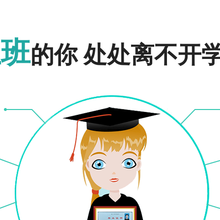
报名入口
报名入口
上班
的你 处处离不开
文、理科类的70%划定。
取更多关于成人高考学历的相关资讯，如2020年河南省成人高考网上报名方式、考
们的在线咨询老师。