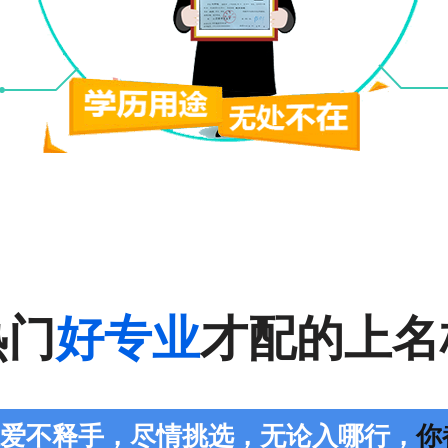
热门
好专业
才配的上名
您爱不释手，尽情挑选，无论入哪行，
你都