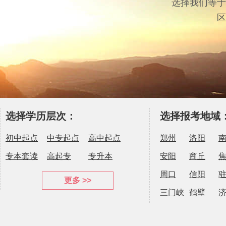
选择我们等于
区
选择学历层次：
选择报考地域
初中起点
中专起点
高中起点
郑州
洛阳
专本套读
高起专
专升本
安阳
商丘
周口
信阳
更多 >>
三门峡
鹤壁