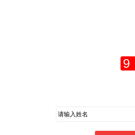
2021年报
网上
9
考生提醒
2021年成人高考报名工作倒计时，现