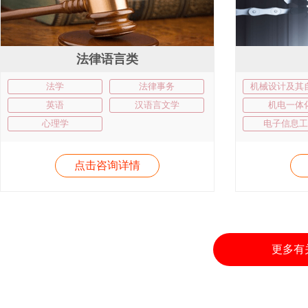
法律语言类
法学
法律事务
机械设计及其
英语
汉语言文学
机电一体
心理学
电子信息工
点击咨询详情
更多有