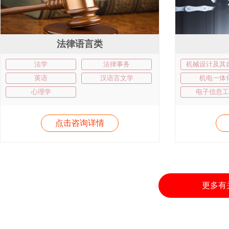
法律语言类
法学
法律事务
机械设计及其
英语
汉语言文学
机电一体
心理学
电子信息工
点击咨询详情
更多有