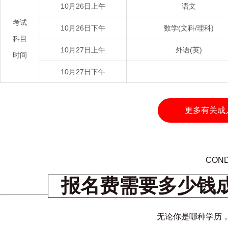
10月26日上午
语文
考试
10月26日下午
数学(文科/理科)
科目
10月27日上午
外语(英)
时间
10月27日下午
更多有关成
COND
报名费需要多少钱
无论你是哪种学历