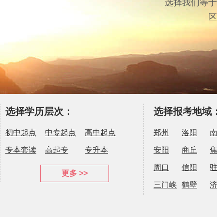
选择我们等于
区
选择学历层次：
选择报考地域
初中起点
中专起点
高中起点
郑州
洛阳
专本套读
高起专
专升本
安阳
商丘
周口
信阳
更多 >>
三门峡
鹤壁