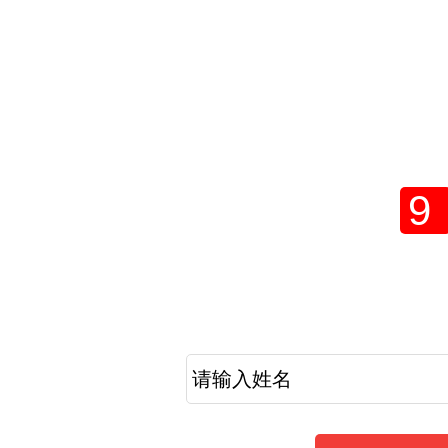
2021年报名费需
网上
9
考生提醒
2021年成人高考报名工作倒计时，现