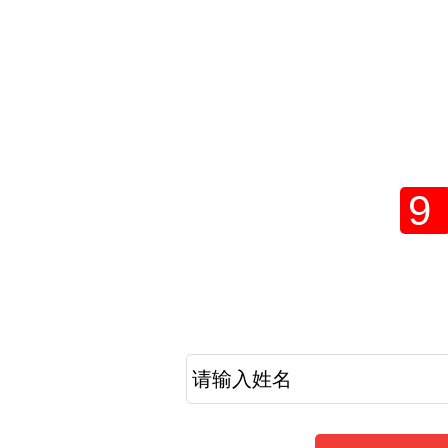
2021年志愿填报
网上
9
考生提醒
2021年成人高考报名工作倒计时，现