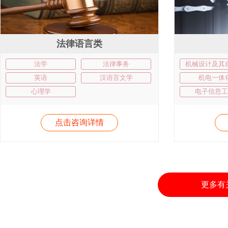
法律语言类
法学
法律事务
机械设计及其
英语
汉语言文学
机电一体
心理学
电子信息工
点击咨询详情
更多有