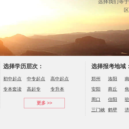
选择我们等于
区
选择学历层次：
选择报考地域
初中起点
中专起点
高中起点
郑州
洛阳
专本套读
高起专
专升本
安阳
商丘
周口
信阳
更多 >>
三门峡
鹤壁