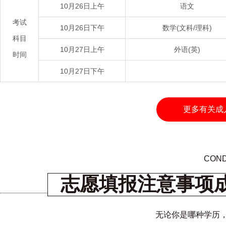
10月26日上午
语文
考试
10月26日下午
数学(文科/理科)
科目
10月27日上午
外语(英)
时间
10月27日下午
更多有关成
COND
志愿填报注意事项
无论你是哪种学历