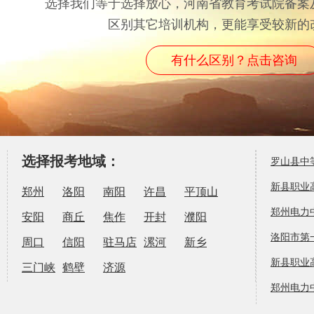
选择我们等于选择放心，河南省教育考试院备案
区别其它培训机构，更能享受较新的
有什么区别？点击咨询
选择报考地域：
​罗山县
新县职业
郑州
洛阳
南阳
许昌
平顶山
郑州电力
安阳
商丘
焦作
开封
濮阳
洛阳市第
周口
信阳
驻马店
漯河
新乡
新县职业
三门峡
鹤壁
济源
​洛阳市