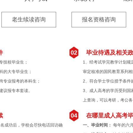
老生续读咨询
报名资格咨询
件
02
毕业待遇及相关
专技校毕业生；
1、经考试学完教学计划规
科的大专毕业生；
审定核准的国民教育系列相
跨专业报考的本科生；
2、符合学士学位授予条件
建议报专本套读。
3、成人高考的学历受到国
上查询，可以考研，考公务
续
04
在哪里成人高考
报名成功后，学校会尽快电话回访确
一、毕业时间：
每年的六