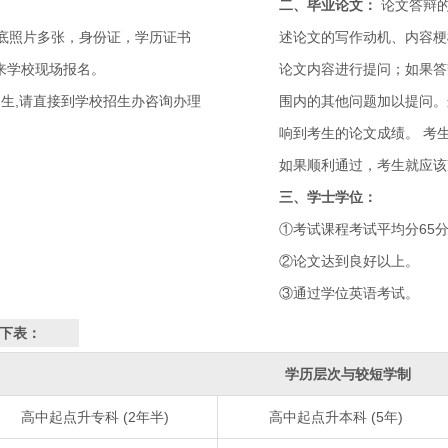
二、毕业论文：
论文答辩
蓝底照片多张，身份证，学历证书
述论文的写作动机、内容梗
来学校现场报名。
论文内容进行提问；如果答
招生,请直接到学校招生办咨询办理
围内的其他问题加以提问。
响到考生的论文成绩。 考
如果顺利通过，考生就应该
三、学士学位：
①考试课程考试平均分65
②论文达到良好以上。
③通过学位英语考试。
如下表：
学历层次与较短学制
高中起点升专科 (2年半)
高中起点升本科 (5年)