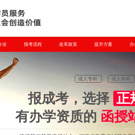
专业
报考流程
改革政策
提升方案
办
成人专科
成人本科
报成考，选择
正
有办学资质的
函授