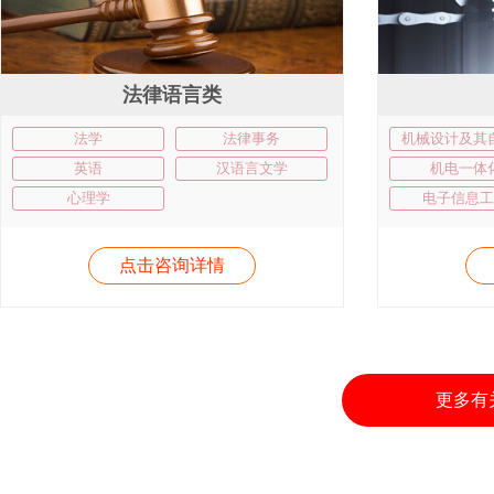
法律语言类
法学
法律事务
机械设计及其
英语
汉语言文学
机电一体
心理学
电子信息工
点击咨询详情
更多有