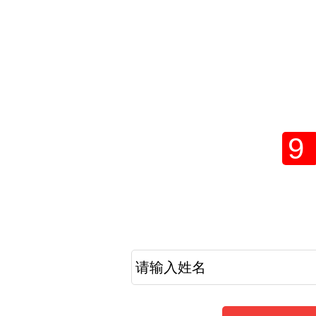
2021年成人
网上
9
考生提醒
2021年成人高考报名工作倒计时，现