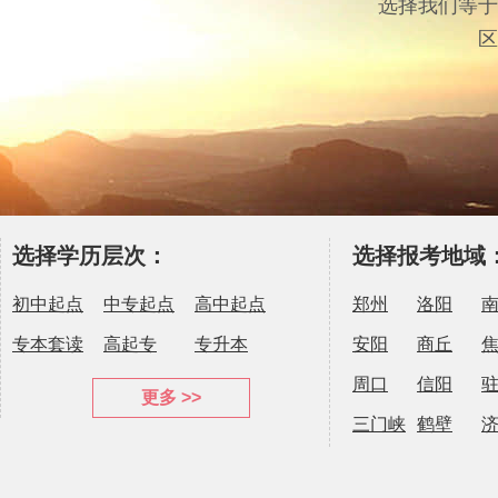
选择我们等于
区
选择学历层次：
选择报考地域
初中起点
中专起点
高中起点
郑州
洛阳
专本套读
高起专
专升本
安阳
商丘
周口
信阳
更多 >>
三门峡
鹤壁