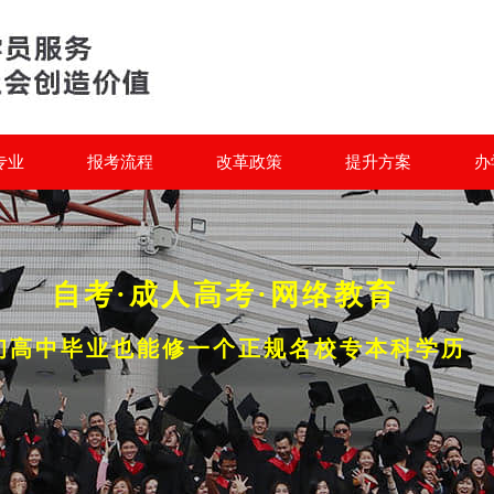
专业
报考流程
改革政策
提升方案
办
自考·成人高考·网络教育
初高中毕业也能修一个正规名校专本科学历