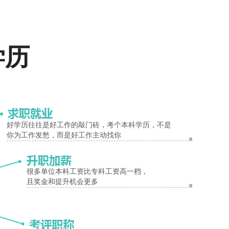
报名入口
。要做到这一点，在成考期间保持充足的睡眠和正常的体内生
学历
等心理负担过重现象。不要总是想着考不好，因为越是担心考
求。
要做剧烈运动和活动，不要去离家远的地方。适当的放松和休
好学历往往是好工作的敲门砖，考个本科学历，不是
你为工作发愁，而是好工作主动找你
养、安全。注意饮食起居，预防感冒、腹泻等疾病的突发，多
很多单位本科工资比专科工资高一档，
且奖金和提升机会更多