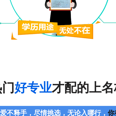
热门
好专业
才配的上名
您爱不释手，尽情挑选，无论入哪行，
你都