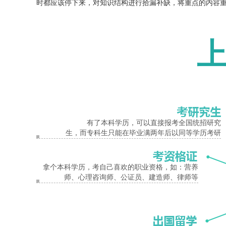
时都应该停下来，对知识结构进行拾漏补缺，将重点的内容
2.调整心理状态
报名入口
过分放松和过分紧张都是不对的。调整状态，保持规律。平
物钟是非常重要的。因此，要尽量保持平常的生活作息时间
不好，造成心理紧张就越是考不好。此时要相信自己，尽力
3.保证充分休息
考试前几天里，要充分休息好，睡眠时间要比以往多1到2
息应是考前最后一天的主旋律。
有了本科学历，可以直接报考全国统招研究
生，而专科生只能在毕业满两年后以同等学历考研
4.注意饮食卫生
成考前几天，除了合理地调剂好一日三餐外，还要特别注意
补充一些优质的蛋白质食品，有助于增强体力的记忆力。考
拿个本科学历，考自己喜欢的职业资格，如：营养
师、心理咨询师、公证员、建造师、律师等
河南商丘成考报名即将开始，有想通过成考提升学历的考生
商丘成人高考
2020商丘成考