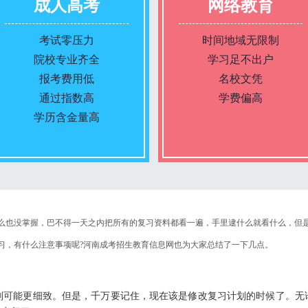
成人高考
网络教育
考试零压力
时间地域无限制
院校专业齐全
学习足不出户
报考费用低
名校文凭
通过指数高
学费偏高
学历含金量高
报名条件
报名条件
么也没掌握，巴不得一天之内把所有的复习资料都看一遍，手里逮什么就看什么，但
报名时间
报名时间
习，有什么注意事项呢?河南成考招生教育信息网也为大家总结了一下几点。
入学考试
入学考试
能更细致。但是，千万要记住，现在该是修改复习计划的时候了。无
考试时间
考试时间