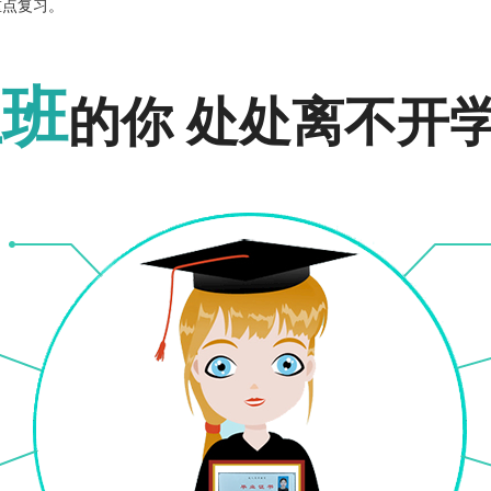
重点复习。
报名入口
报名入口
上班
和的心理状态，正常的精神规律是在成考中取得理想成绩的重要条件
的你 处处离不开
的规律。然而还是有许多考生在这个时候，会出现焦虑不安、担心考不好
就好，至于考试结果则不必再去多想。要以平常心对待，不要对自己太苛
个小时，质量要提高，把精神恢复过来，是非常必要的。考试前一天不
饮食卫生，饮食清谈，适量饮水。考试期间的饮食原则是：清淡、营
生感到紧张时，可以喝一点淡的糖盐水，以缓解紧张情绪。
可以开始准备啦，小编也预祝大家可以金榜题名!