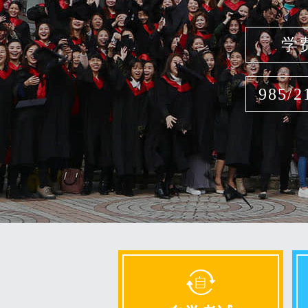
学
985/