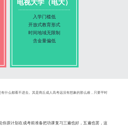
电视大学（电大）
入学门槛低
开放式教育形式
时间地域无限制
含金量偏低
报名条件
是有什么都看不进去。其是商丘成人高考远没有想象的那么难，只要平时
报名时间
入学考试
论你原计划在成考前准备把功课复习三遍也好，五遍也罢，这
考试时间