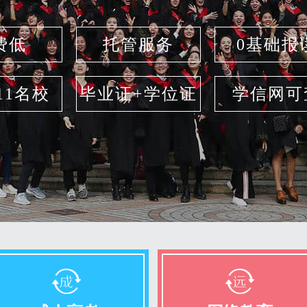
费低
托管服务
0基础报
211名校
毕业证+学位证
学信网可