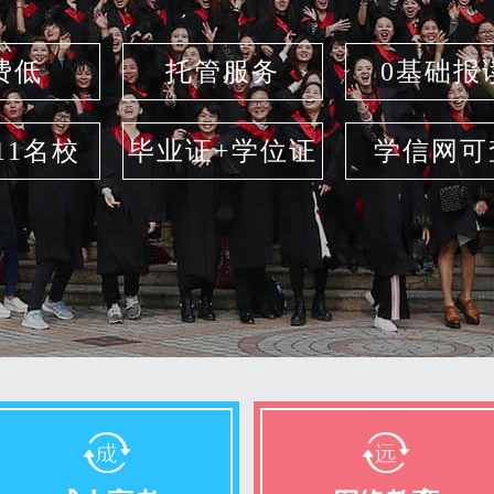
费低
托管服务
0基础报
211名校
毕业证+学位证
学信网可