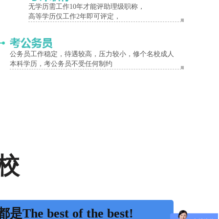
无学历需工作10年才能评助理级职称，
高等学历仅工作2年即可评定，
业范围，然后在该范围内进行专业选择，同时兼顾专业的职业风险。
公务员工作稳定，待遇较高，压力较小，修个名校成人
本科学历，考公务员不受任何制约
历的心态，要选择自己感兴趣的专业，这样才能有学习的动力。
人数不足，只能通过合并专业才能开学，这种情况属于被动的更改专
校
方面自己也能拿出相关专业的文凭出来。
是The best of the best!