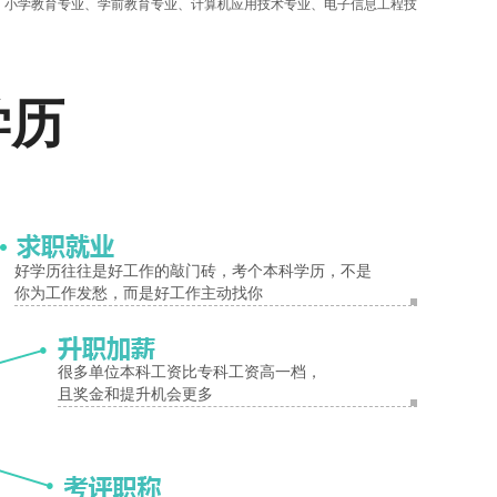
、小学教育专业、学前教育专业、计算机应用技术专业、电子信息工程技
报名入口
学历
选择了感兴趣的专业，才能在学习中不会厌倦。
范学院成人高考函授报名招生简章（含学费专业）
好学历往往是好工作的敲门砖，考个本科学历，不是
你为工作发愁，而是好工作主动找你
于专业学习具有连贯性，如果选择和专科相近的专业，成考生今后学习
很多单位本科工资比专科工资高一档，
且奖金和提升机会更多
计算机等等含有高等数学科目的专业，而数学不好但是又会背书的学生