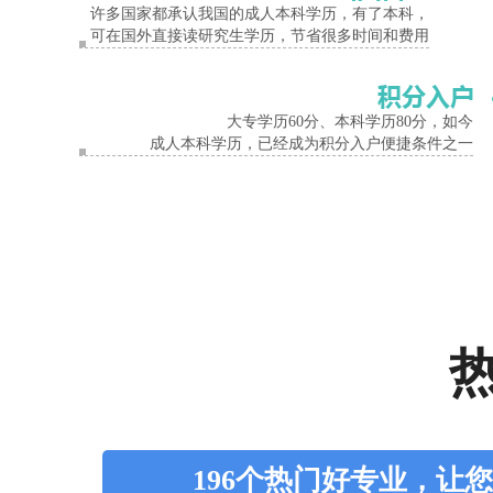
可以选择一些文史类的科目。总的来说，学生选择成人高考专业的时候
许多国家都承认我国的成人本科学历，有了本科，
可在国外直接读研究生学历，节省很多时间和费用
3、了解专业培养目标
成考生在选择专业时还需注意了解该专业的培养目标和未来的职业方
大专学历60分、本科学历80分，如今
成人本科学历，已经成为积分入户便捷条件之一
4、根据兴趣爱好
选择自己感兴趣的专业，会很大程度的调动成人高考考生学习的积极
5、录取后可以换专业吗?
正常情况下是不能更改报考专业的，除非出现以下两种情况才能改：
业。
最后老师想跟大家说，如果自己不知道选择什么专业的时候，看自己
196个热门好专业，让