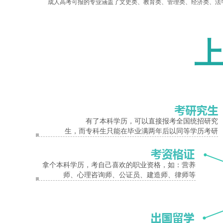
成人高考可报的专业涵盖了文史类、‌‌教育类、管理类、经济类、法
术专业、建筑工程管理专业、机电一体化技术专业等等。
报名入口
二、安阳师范学院成人高考专业可以随便选
考生们在选择专业的时候真的不可以含糊。考生应选择自己真正感兴
如果考生随意选择了一个专业，以后发现并不是自己真正感兴趣的，
三、选择专业时需要注意什么呢？
有了本科学历，可以直接报考全国统招研究
1、专科升本科建议选对口专业
生，而专科生只能在毕业满两年后以同等学历考研
只要是国民教育专科都可以升本科。但从将来的学习效果看，成考生
时具备一定基础，学起来更加得心应手。
拿个本科学历，考自己喜欢的职业资格，如：营养
师、心理咨询师、公证员、建造师、律师等
2、从自身出发
成考生需要仔细地分析自己的特长，是逻辑分析比较好，还是记忆力