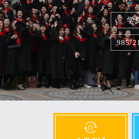
学
985/