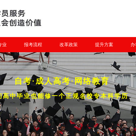
专业
报考流程
改革政策
提升方案
办
自考·成人高考·网络教育
初高中毕业也能修一个正规名校专本科学历