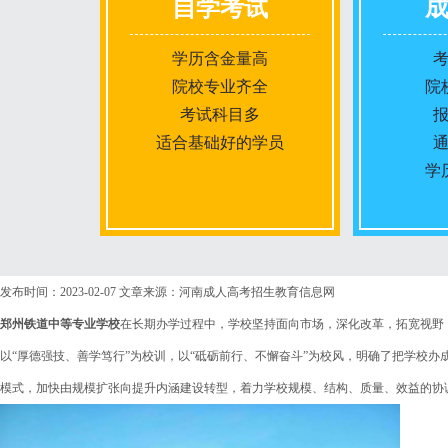
自学考试
学历含金量高
院校专业齐全
院
考试科目多
适合基础好的学员
学
报名条件
发布时间：2023-02-07
文章来源：河南成人高考招生教育信息网
郑州铁道中等专业学校
在长期办学过程中，学校坚持面向市场，深化改革，拓宽视野
报名时间
以“厚德强技、善学笃行”为校训，以“砥砺前行、不懈奋斗”为校风，明确了把学校
模式，加快由规模扩张向提升内涵建设转型，着力学校规模、结构、质量、效益的协
入学考试
考试时间