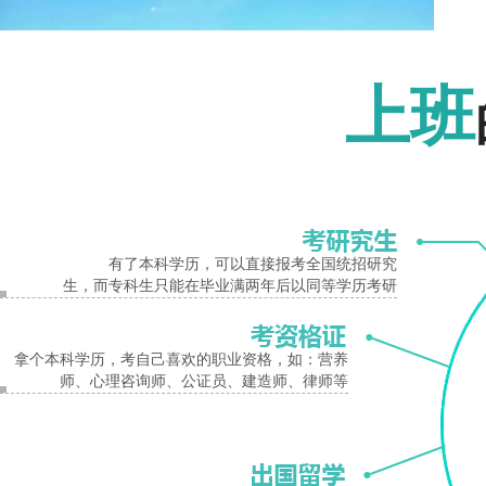
报名入口
上班
郑州铁道中等专业学校是河南省省会第一个轨道运输系统，根据相关规划，系统由六条线
有了本科学历，可以直接报考全国统招研究
生，而专科生只能在毕业满两年后以同等学历考研
了一步，至时地铁、城铁人力资源的配置将全面实现高层次、专业化、立体化的提升
改善。
郑州
铁道
中等
专业
学校简介
介绍
郑州
拿个本科学历，考自己喜欢的职业资格，如：营养
师、心理咨询师、公证员、建造师、律师等