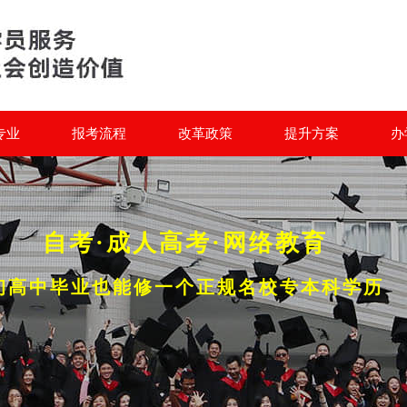
专业
报考流程
改革政策
提升方案
办
自考·成人高考·网络教育
初高中毕业也能修一个正规名校专本科学历