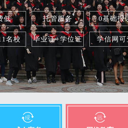
费低
托管服务
0基础报
211名校
毕业证+学位证
学信网可