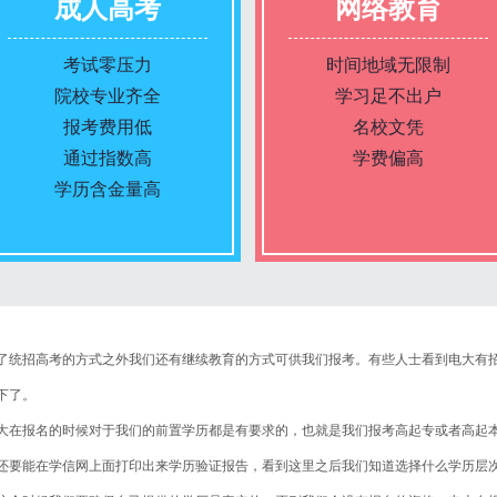
成人高考
网络教育
考试零压力
时间地域无限制
院校专业齐全
学习足不出户
报考费用低
名校文凭
通过指数高
学费偏高
学历含金量高
报名条件
报名条件
统招高考的方式之外我们还有继续教育的方式可供我们报考。有些人士看到电大有招
报名时间
报名时间
下了。
在报名的时候对于我们的前置学历都是有要求的，也就是我们报考高起专或者高起本
入学考试
入学考试
还要能在学信网上面打印出来学历验证报告，看到这里之后我们知道选择什么学历层
考试时间
考试时间