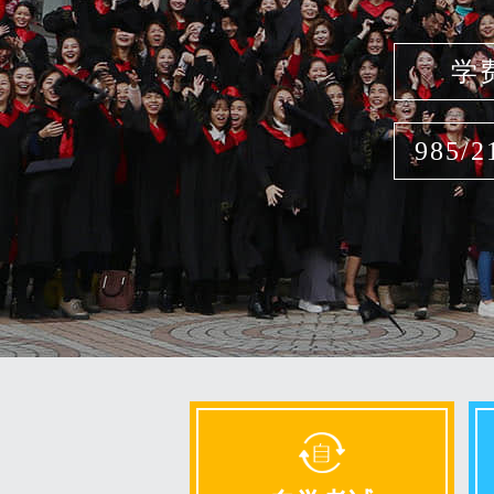
学
985/