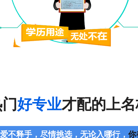
热门
好专业
才配的上名
您爱不释手，尽情挑选，无论入哪行，
你都