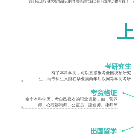
我们在进行电大现场确认的时候就要把自己的前置学历携带好了，这
等，这些清楚之后我们才能放心的来选择适合自己的学校和专业来报考
报名入口
总之电大在报名的时候对于我们的前置学历都是有所要求的，当我们
电大
报名
前置学历
要求
有了本科学历，可以直接报考全国统招研究
生，而专科生只能在毕业满两年后以同等学历考研
拿个本科学历，考自己喜欢的职业资格，如：营养
师、心理咨询师、公证员、建造师、律师等