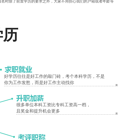
名时除了前置学历的要求之外，大家不用担心我们的户籍或者年龄等
的一天。
报名入口
学历
好学历往往是好工作的敲门砖，考个本科学历，不是
你为工作发愁，而是好工作主动找你
很多单位本科工资比专科工资高一档，
且奖金和提升机会更多