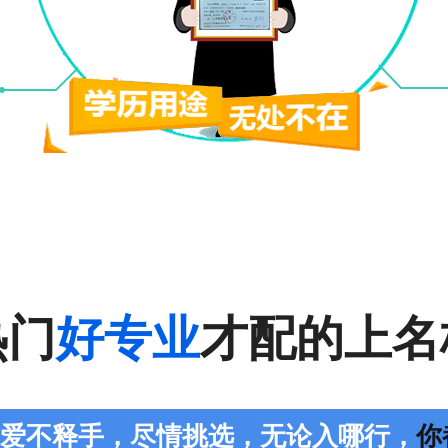
热门
好专业
才配的上名
您爱不释手，尽情挑选，无论入哪行，
你都