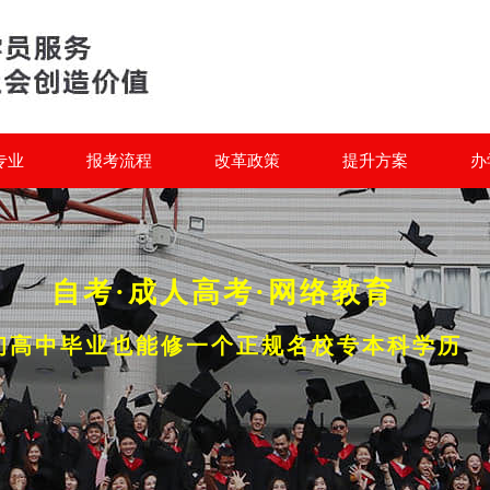
专业
报考流程
改革政策
提升方案
办
自考·成人高考·网络教育
初高中毕业也能修一个正规名校专本科学历