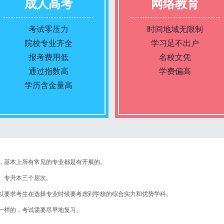
成人高考
网络教育
考试零压力
时间地域无限制
院校专业齐全
学习足不出户
报考费用低
名校文凭
通过指数高
学费偏高
学历含金量高
报名条件
报名条件
，基本上所有常见的专业都是有开展的。
报名时间
报名时间
、专升本三个层次。
以要求考生在选择专业时候要考虑到学校的综合实力和优势学科。
入学考试
入学考试
一样的，考试需要尽早地复习。
考试时间
考试时间