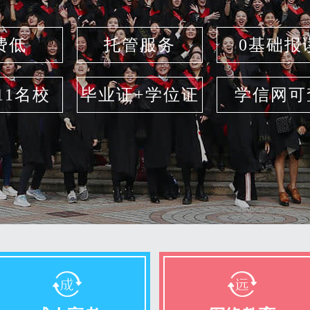
费低
托管服务
0基础报
211名校
毕业证+学位证
学信网可