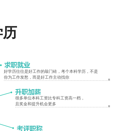
、教育和经济部门从事研究、教学工作或在生产经营及管理部门从事实际
报名入口
学历
好学历往往是好工作的敲门砖，考个本科学历，不是
你为工作发愁，而是好工作主动找你
很多单位本科工资比专科工资高一档，
且奖金和提升机会更多