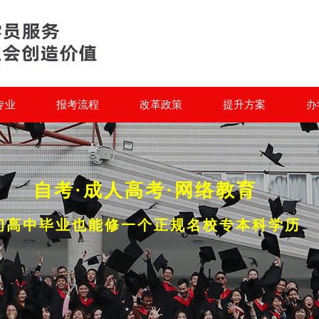
专业
报考流程
改革政策
提升方案
办
自考·成人高考·网络教育
初高中毕业也能修一个正规名校专本科学历