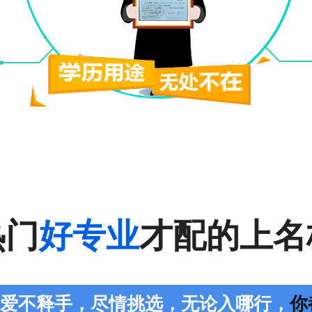
热门
好专业
才配的上名
您爱不释手，尽情挑选，无论入哪行，
你都