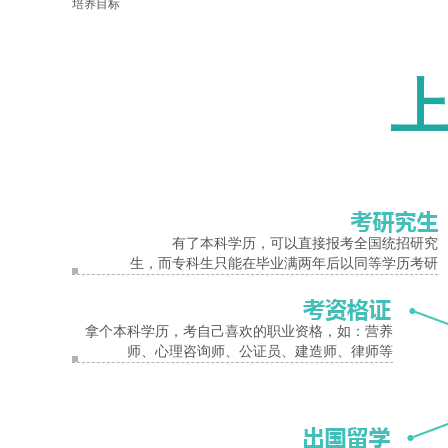
培养目标
数学与应用数学专业培养掌握数学科学的基本理论与基本方法，具备运
报名入口
应用、开发研究和管理工作的高级专门人才。
主干课程
数学分析、高等代数、解析几何、常微分方程、实变函数、泛函分析、
学制
有了本科学历，可以直接报考全国统招研究
2.5年
生，而专科生只能在毕业满两年后以同等学历考研
郑州师范学院
成人高考
数学与应用数学
专升本
专业介绍与报名
拿个本科学历，考自己喜欢的职业资格，如：营养
师、心理咨询师、公证员、建造师、律师等