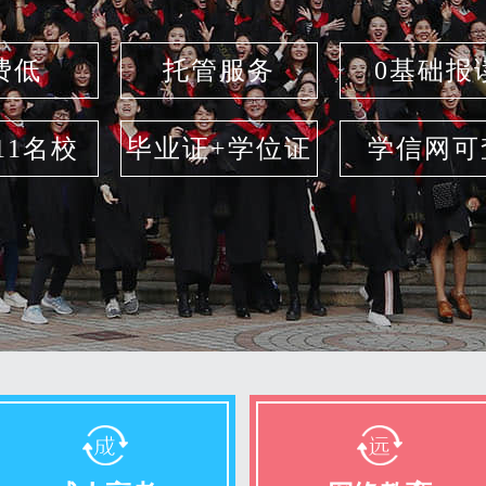
费低
托管服务
0基础报
211名校
毕业证+学位证
学信网可