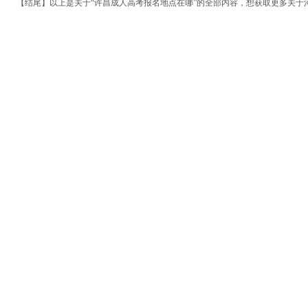
【结尾】以上是关于“许昌成人高考报名地点在哪”的全部内容，想获取更多关于河南
ngkw.cn/)。
报名入口
【相关文章推荐】
许昌成人高考高起专和高起本怎么选择
2020年许昌成人高考报名条件
热门
196个热门好专业，让您爱不
测绘工程
计算机信息管理
计