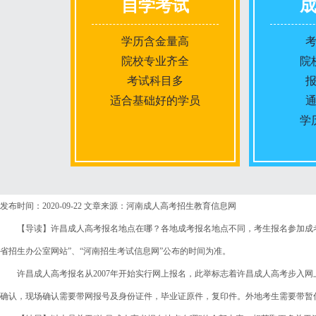
自学考试
学历含金量高
院校专业齐全
院
考试科目多
适合基础好的学员
学
报名条件
发布时间：2020-09-22
文章来源：河南成人高考招生教育信息网
【导读】许昌成人高考报名地点在哪？各地成考报名地点不同，考生报名参加成考
报名时间
省招生办公室网站”、“河南招生考试信息网”公布的时间为准。
许昌成人高考报名从2007年开始实行网上报名，此举标志着许昌成人高考步入网
入学考试
确认，现场确认需要带网报号及身份证件，毕业证原件，复印件。外地考生需要带暂
考试时间