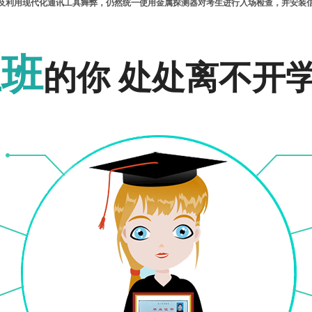
及利用现代化通讯工具舞弊，仍然统一使用金属探测器对考生进行入场检查，并安装
具的责任，若有丢失，后果由考生自负，请您自觉配合。考试期间，省、市考办将组
报名入口
报名入口
信档案，供社会查阅，确保国家招生考试的公平、公正。按上级规定，考试结束后考
上班
的你 处处离不开
 ，请各位考生务必查阅或于10月20日—--23日到报名站或登录市招办网站（www.
省招生办公室网站查询考试成绩。
为11月18日—20日，其它时间一律不予办理。另外，今年下半年办理毕业手续的
推迟半年办理（仍需考生本人提出申请）。
办网站或河南省招生办公室网站报名报考。请各位考生在网报前准备网上付费的银行卡
名，网上付费，于3月8日—10日到所选择的报名站采集图像信息，否则即视为放弃