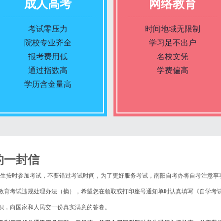
成人高考
网络教育
考试零压力
时间地域无限制
院校专业齐全
学习足不出户
报考费用低
名校文凭
通过指数高
学费偏高
学历含金量高
报名条件
报名条件
的一封信
报名时间
报名时间
考的学生按时参加考试，不要错过考试时间，为了更好服务考试，南阳自考办将自考注意
育考试违规处理办法（摘），希望您在领取或打印座号通知单时认真填写《自学考试
入学考试
入学考试
识，向国家和人民交一份真实满意的答卷。
考试时间
考试时间