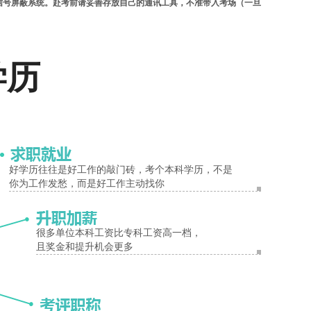
信号屏蔽系统。赴考前请妥善存放自己的通讯工具，不准带入考场（一旦
织纪检、监察人员定点定场巡视进行监督检查。对违纪作弊考生及有关人
报名入口
生方可交卷出场，请你做好不提前离开考场的准备，并严格遵守此项规定
学历
nyzsb.com.cn）查阅。违纪考生名单及处理结果将在下次考试时在
时间为12月1日—3日，望本次毕业考生及时到各县区、油田招生办查询
好学历往往是好工作的敲门砖，考个本科学历，不是
你为工作发愁，而是好工作主动找你
，并开通网上银行业务，老考生在办理完网上报名及付费手续后即完成
报考。
很多单位本科工资比专科工资高一档，
且奖金和提升机会更多