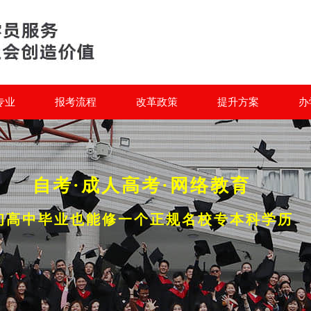
专业
报考流程
改革政策
提升方案
办
自考·成人高考·网络教育
初高中毕业也能修一个正规名校专本科学历