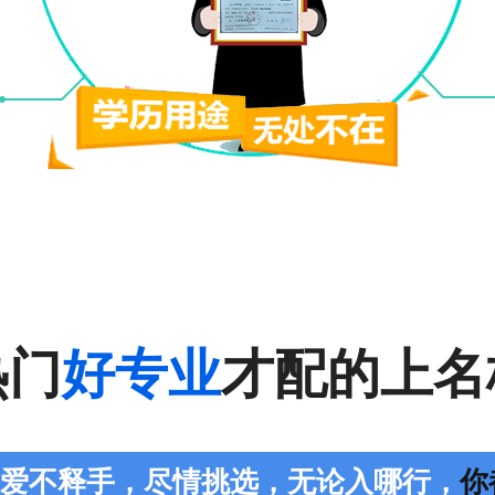
热门
好专业
才配的上名
您爱不释手，尽情挑选，无论入哪行，
你都