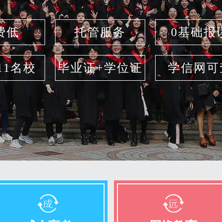
费低
托管服务
0基础报
211名校
毕业证+学位证
学信网可