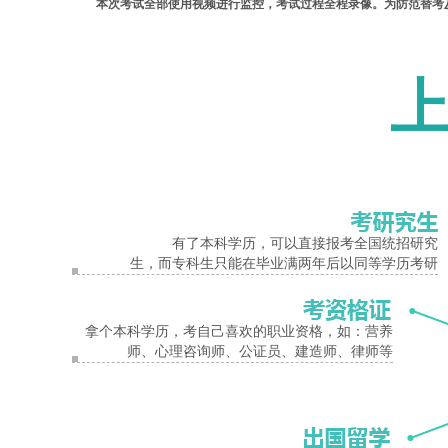
本次考试全部使用视频进行监控，考试过程全程录像。为防范替考
带入考场无论是否使用，均视为违纪），监考教师没有保管考生通讯工
报名入口
员，将视其情节轻重，依照有关规定进行严肃处理。考办将建立考生诚
和考场纪律。
本次考试各考点将在每一场考试结束后公布本场考试违纪考生姓名及违纪情节
各考点予以曝光。
自学考试成绩公布后，考生于11月18日登录南阳市招办网站或河南
按照省考办的统一安排，自学考试转免考手续每年办理两次，今年下半年
有了本科学历，可以直接报考全国统招研究
有关事宜，并申请办理有关手续。凡不及时办理毕业证者，其毕业证书
生，而专科生只能在毕业满两年后以同等学历考研
明年上半年报考自学考试的考生，于3月1日—3月10日在南阳市招
报名手续，可不到县级招办现场确认；第一次报考的新考生要先在网上报
拿个本科学历，考自己喜欢的职业资格，如：营养
师、心理咨询师、公证员、建造师、律师等
南阳市
招生办
致参加自学考试考生的一封信