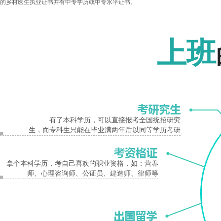
的乡村医生执业证书并有中专学历或中专水平证书。
②报考护理学专业的人员应当取得省级卫生行政部门颁发的执业护士证书。
报名入口
③报考医学门类其它专业的人员应当是从事卫生、医药行业工作的在职专业技术
上班
④考生报考的专业原则上应与所从事的专业对口。
2020年新乡成人高考医学类专业报名条件。温馨提示：考生在报名时必须提交准
问题，考生可通过河南成考招生教育信息网进行预报名。
新乡成人高考
新乡成人高考报名条件
有了本科学历，可以直接报考全国统招研究
生，而专科生只能在毕业满两年后以同等学历考研
拿个本科学历，考自己喜欢的职业资格，如：营养
师、心理咨询师、公证员、建造师、律师等