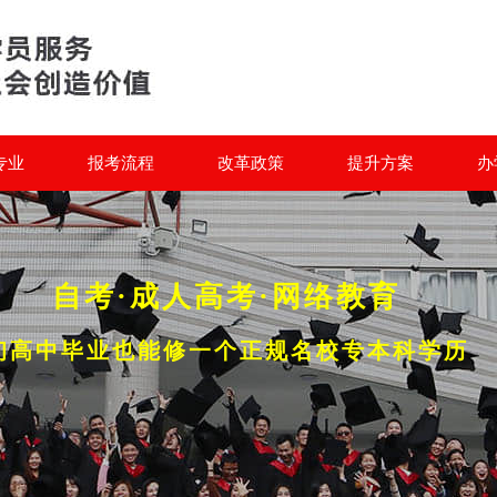
专业
报考流程
改革政策
提升方案
办
自考·成人高考·网络教育
初高中毕业也能修一个正规名校专本科学历