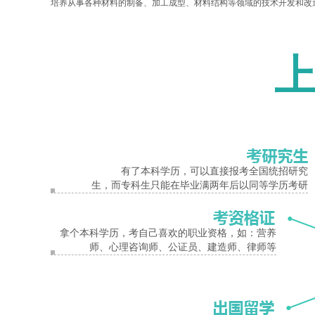
培养从事各种材料的制备、加工成型、材料结构等领域的技术开发和改
报名入口
就业前景
材料的制备、加工成型等生产企业从事生产运行、产品质量检测及生产
主干课程
物理化学、量子与统计力学、固体物理、材料学概论、材料科学基础、
有了本科学历，可以直接报考全国统招研究
学制
生，而专科生只能在毕业满两年后以同等学历考研
2.5年 函授
河南工业大学
成人高考
材料工程技术
高升专
专业介绍与报名
拿个本科学历，考自己喜欢的职业资格，如：营养
师、心理咨询师、公证员、建造师、律师等