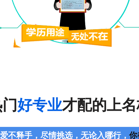
热门
好专业
才配的上名
您爱不释手，尽情挑选，无论入哪行，
你都