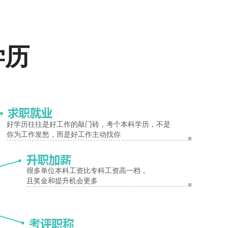
报名入口
学历
试院或学院公布的最新公告为准）
料科学中的应用等
好学历往往是好工作的敲门砖，考个本科学历，不是
你为工作发愁，而是好工作主动找你
很多单位本科工资比专科工资高一档，
且奖金和提升机会更多