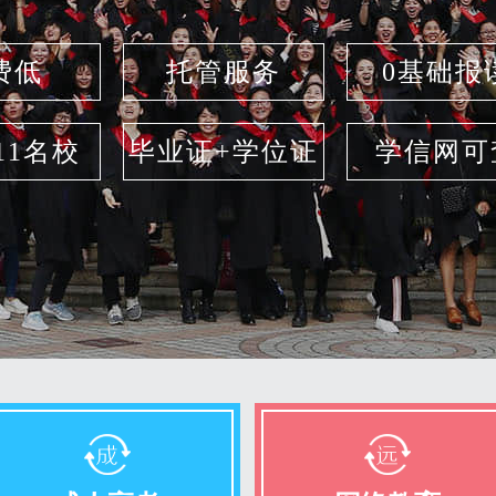
费低
托管服务
0基础报
211名校
毕业证+学位证
学信网可