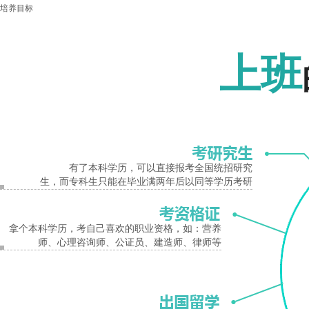
培养目标
报名入口
该专业学生主要学习化学方面的基本
上班
训练，具有一定
主干课程
无机化学、分析化学（含仪器分析
有了本科学历，可以直接报考全国统招研究
生，而专科生只能在毕业满两年后以同等学历考研
学制
拿个本科学历，考自己喜欢的职业资格，如：营养
师、心理咨询师、公证员、建造师、律师等