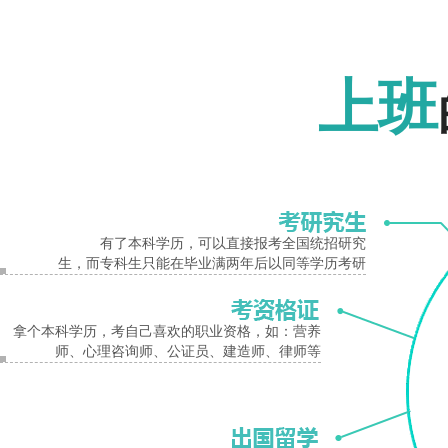
培养目标
报名入口
本专业培养掌握测量与控制理论知识
上班
各部门从事现代测控系统设计
学制
有了本科学历，可以直接报考全国统招研究
生，而专科生只能在毕业满两年后以同等学历考研
河南大学
成人高考
测控技术与仪器
专升本
专业介绍与报名
拿个本科学历，考自己喜欢的职业资格，如：营养
师、心理咨询师、公证员、建造师、律师等