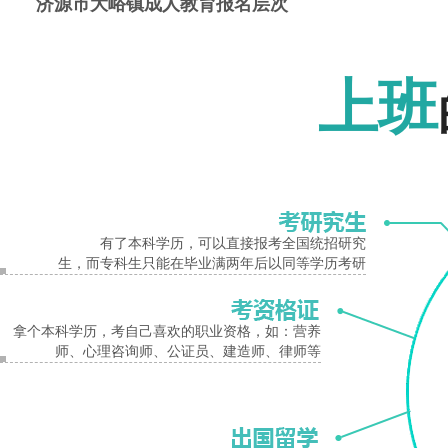
济源市大峪镇成人教育报名层次
考试分高中起点升成教专科(简称高起专)、高中起点升成教本科(简称高起本)和普
报名入口
成人教育报名注意事项
上班
各个学校都在缩减招生名额，成人教育报名一定要趁早，报名越早，选择的余地
济源市大峪镇成人高考专升本报考流程
1、选择层次(高升专、专升本、高升本)
2、报名参加考前辅导
3、8月中下旬开始网上报考(填报学校及志愿等)
有了本科学历，可以直接报考全国统招研究
在报名期间，如果你是第一次进入各省教育考试院进行网上报名的考生——需要先
生，而专科生只能在毕业满两年后以同等学历考研
网上报名操作完成后——会提示网上报名成功——网上报名成功后——请考生牢记
4、9月初正式确认报考
拿个本科学历，考自己喜欢的职业资格，如：营养
师、心理咨询师、公证员、建造师、律师等
5、9月底发下准考证
6、10月第三周周六、周日参加全国统一考试(具体以准考证时间为准) 成人高
7、11月份网上公布考试成绩