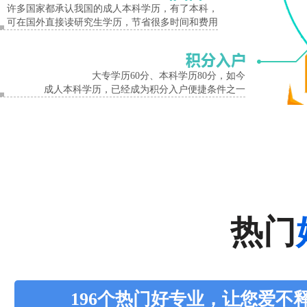
8、12月份网上公布录取分数线及录取结果
许多国家都承认我国的成人本科学历，有了本科，
可在国外直接读研究生学历，节省很多时间和费用
提醒各位有意向报名2020年成人高考的考生，报名已经开始各院校名额有限，请
济源市大峪镇成人高考专升本热门院校
热门院校：河南师范大学、河南大学、河南科技大学、河南理工大学、河南工程学
大专学历60分、本科学历80分，如今
成人本科学历，已经成为积分入户便捷条件之一
理工学院等!
热门专业：行政管理、法学、金融、会计、法律、小学教育、电子商务、土木工程
技术等
济源市
大峪镇
成人高考
在哪报名
怎么报名
热门
196个热门好专业，让您爱不