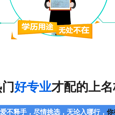
热门
好专业
才配的上名
您爱不释手，尽情挑选，无论入哪行，
你都