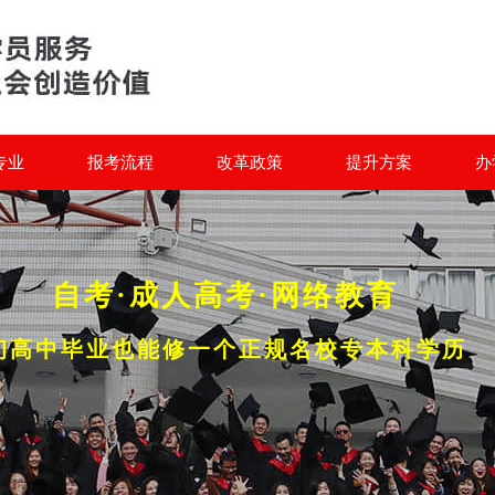
专业
报考流程
改革政策
提升方案
办
自考·成人高考·网络教育
初高中毕业也能修一个正规名校专本科学历