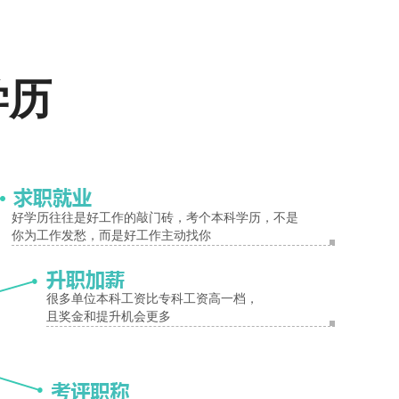
报名入口
学历
试机构颁发的专科毕业证书或以上证书的人员。
国家认可的普通中专相应专业学历;或者县级及以上卫生行政部门颁发
好学历往往是好工作的敲门砖，考个本科学历，不是
你为工作发愁，而是好工作主动找你
很多单位本科工资比专科工资高一档，
且奖金和提升机会更多
考知识、相关新闻等，敬请关注三门峡成考网。