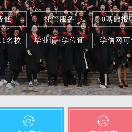
费低
托管服务
0基础报
211名校
毕业证+学位证
学信网可