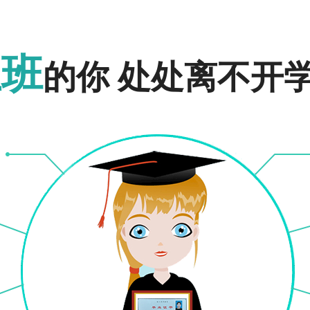
和社会其他人员。
报名入口
报名入口
上班
的你 处处离不开
本的考生必须是已取得经教育部审定核准的国民教育系列高等学校、高等教育自学考
员，应当取得省级卫生行政部门颁发的相应类别的执业助理医师及以上资格证书或取得
士证书。
在职专业技术人员。
、单考和免试入学的考生均需办理报名手续。
学校招生工作管理信息标准》执行。
获取更多关于成人高考的相关资讯，如成人高考报名时间、考试时间、报考条件、备