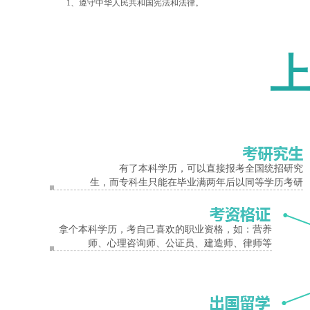
1、遵守中华人民共和国宪法和法律。
2、国家承认学历的各类高、中等学校在校生以外的在职、从业人员
报名入口
3、身体健康，生活能自理，不影响所报专业学习。
4、报考高起本或高起专的考生应具有高中毕业文化程度。报考专升
5、报考成人高校医学门类专业的考生应具备以下条件：
(1)报考临床医学、口腔医学、预防医学、中医学等临床类专业的人
的乡村医生执业证书并具有中专学历或中专水平证书。
(2)报考护理学专业的人员应当取得省级卫生行政部门颁发的执业护
有了本科学历，可以直接报考全国统招研究
(3)报考医学门类其他专业的人员应当是从事卫生、医药行业工作的
生，而专科生只能在毕业满两年后以同等学历考研
(4)考生报考的专业原则上应与所从事的专业对口。
(二)考生一般应在户口所在地报名并参加考试。所有参加全国统考
拿个本科学历，考自己喜欢的职业资格，如：营养
师、心理咨询师、公证员、建造师、律师等
(三)报名信息采集工作按照教育部的有关规定以及《各类成人高等
以上是关于
三门峡成人高考能考医学院吗
的相关内容，考生如果想