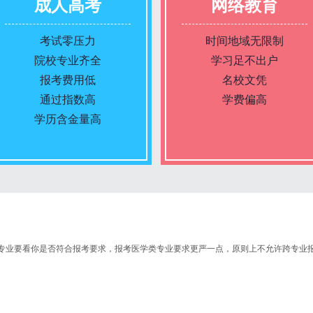
成人高考
网络教育
考试零压力
时间地域无限制
院校专业齐全
学习足不出户
报考费用低
名校文凭
通过指数高
学费偏高
学历含金量高
报名条件
报名条件
报名时间
报名时间
业要看你是否符合报考要求，报考医学类专业要求更严一点，原则上不允许跨专业报
入学考试
入学考试
考试时间
考试时间