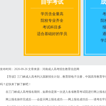
自学考试
学历含金量高
院校专业齐全
院
考试科目多
适合基础好的学员
学
报名条件
发布时间：2020-09-26
文章来源：河南成人高考招生教育信息网
【导读】三门峡成人高考列入国家招生计划，教育部电子注册，中国高等教育学生
报名时间
吗？赶快来了解了解吧！
在三门峡成人高考报名期间，如果你是第一次进入各省教育考试院进行网上报名的
入学考试
网上报名操作完成后——会提示网上报名成功——网上报名成功后——请考生牢记
考试时间