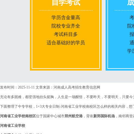
自学考试
学历含金量高
院校专业齐全
院
考试科目多
适合基础好的学员
学
报名条件
发布时间：2025-11-11
文章来源：河南成人高考招生教育信息网
无论有多困难，都坚强地抬头挺胸，人生是一场醒悟，不要昨天，不要明天，只要今
报名时间
下面整理了中专学校，1+3大专全日制-河南省工业学校南校区怎么样的相关内容，
河南省工业学校南校区
位于国家中心城市
郑州航空港
，背依
新郑国际机场
，南邻商登
入学考试
河南省工业学校
考试时间