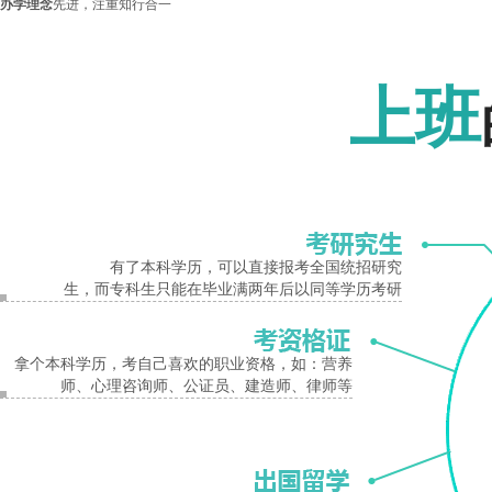
办学理念
先进，注重知行合一
我校坚持党的领导、坚持立德树人，坚守“为党育人、为国育才”初心，秉持“厚德善
报名入口
开拓创新的专业型人才。
上班
河南省工业学校南校区
与中新苏滁 (政府联办) 高新技术开发区，中国东方航空中
筑工程有限公司、腾讯、海康威视 (央视) 、软通动力、苏宁易购、京东、金山等大
艺术设计与制作(形象设计方向)
专业介绍：
形象设计也称形象顾问，从事的工作范围是对个人形象进行整体设计和指导。针对每
有了本科学历，可以直接报考全国统招研究
帮你找到合适的服饰色彩、染发色、彩妆色、服饰风格款式。
生，而专科生只能在毕业满两年后以同等学历考研
河南省工业学校师资力量雄厚，办学条件优越
拿个本科学历，考自己喜欢的职业资格，如：营养
师、心理咨询师、公证员、建造师、律师等
我校实施人才强校战略，拥有一支实力雄厚的高水平师资队伍，他们中既有德高望重
学模式，教室中央空调，投影多媒体教学，宿舍6人间、8人间均有空调，24小时热
就业方向：