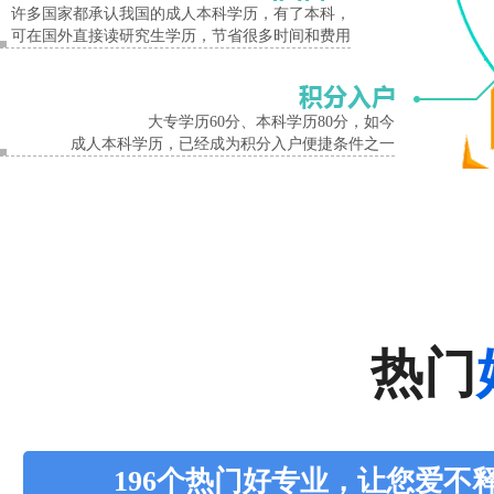
面向新能源汽车整车及关键零部件生产及售后技术服务行业，能够从事新能源汽车整
许多国家都承认我国的成人本科学历，有了本科，
可在国外直接读研究生学历，节省很多时间和费用
上面整理出来的河南省工业学校相关专业和具体的招生计划，而且没有什么要求，只
更多河南省工业学校相关信息，欢迎大家联系郑州清新学历提升中心王老师咨询报名
大专学历60分、本科学历80分，如今
成人本科学历，已经成为积分入户便捷条件之一
热门
196个热门好专业，让您爱不