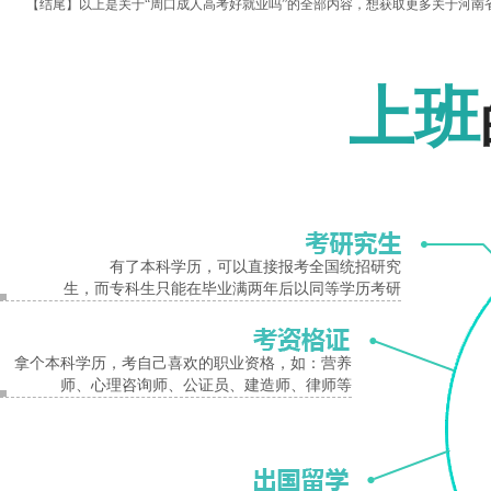
【结尾】以上是关于“周口成人高考好就业吗”的全部内容，想获取更多关于河南省成人
w.cn/)。
报名入口
【相关文章推荐】
上班
2020年周口成人高考报名条件
周口成人高考中专升大专好考吗？要考哪些科目
周口成人高考
有了本科学历，可以直接报考全国统招研究
生，而专科生只能在毕业满两年后以同等学历考研
拿个本科学历，考自己喜欢的职业资格，如：营养
师、心理咨询师、公证员、建造师、律师等