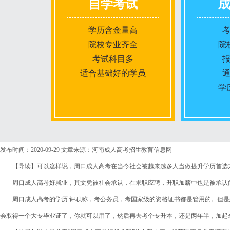
自学考试
学历含金量高
院校专业齐全
院
考试科目多
适合基础好的学员
学
报名条件
发布时间：2020-09-29
文章来源：河南成人高考招生教育信息网
【导读】可以这样说，周口成人高考在当今社会被越来越多人当做提升学历首选方
报名时间
周口成人高考好就业，其文凭被社会承认，在求职应聘，升职加薪中也是被承认
周口成人高考的学历 评职称，考公务员，考国家级的资格证书都是管用的。但是
入学考试
会取得一个大专毕业证了，你就可以用了，然后再去考个专升本，还是两年半，加起
考试时间