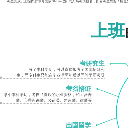
考生完成以上操作后即可完成2020年濮阳成人高考预报名，如若考生想要了解更
以上就是关于2020年濮阳成人高考网上报名入口相关信息，如果想获得更多成人
报名入口
们想要知道的信息!
上班
未经授权不得转载，如需转载请注明出处。
濮阳成人高考
网上报名入口
有了本科学历，可以直接报考全国统招研究
生，而专科生只能在毕业满两年后以同等学历考研
拿个本科学历，考自己喜欢的职业资格，如：营养
师、心理咨询师、公证员、建造师、律师等