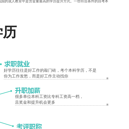
我国的成人教育中是含金量最高的学历提升方式。一些符合条件的自考本
符合相关规定的还可以申请研究生学位。
报名入口
学历
大学等9所高校开设了自考本科的考试。每所大学都有不同于其他院校
度不会太大，在备考上难度也会小一些。
班三种。不同的学习方式对考生的要求也不同，全日制要求考生和统招生
主安排，在有网络的环境下考生都可以学习。不同的班型收取学费的标准
好学历往往是好工作的敲门砖，考个本科学历，不是
你为工作发愁，而是好工作主动找你
很多单位本科工资比专科工资高一档，
且奖金和提升机会更多