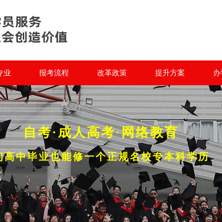
专业
报考流程
改革政策
提升方案
办
自考·成人高考·网络教育
初高中毕业也能修一个正规名校专本科学历