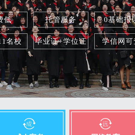
费低
托管服务
0基础报
211名校
毕业证+学位证
学信网可