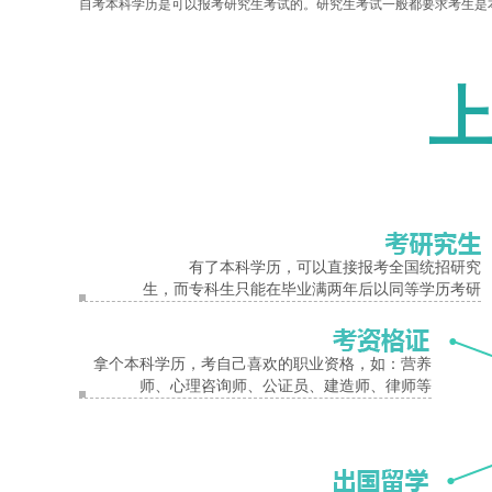
自考本科学历是可以报考研究生考试的。研究生考试一般都要求考生是
科毕业生，在申请毕业证的同时，还可以申请学士学位证书。拿到本科
报名入口
自考本科的招考院校
到目前为止，广东地区已经有中山大学、深圳大学、暨南大学、华南理
的热门专业和办学特色，考生可自行选择报考院校和报考专业。建议考
自考本科助学班
为了提高考生的考试通过率，快速拿到本科文凭，让考生有更多的时间
一样，到高校内上课，上课时间为每周一至周五；业余制要求考生每周
有了本科学历，可以直接报考全国统招研究
也不一样，需要报读助学班的考生可以向我们的在线老师详细了解。
生，而专科生只能在毕业满两年后以同等学历考研
自考
考生
本科学历
考试
阐述
广东财经大学
研究生
业余制
本科毕业
学
拿个本科学历，考自己喜欢的职业资格，如：营养
师、心理咨询师、公证员、建造师、律师等