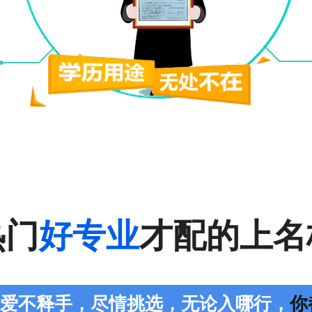
热门
好专业
才配的上名
您爱不释手，尽情挑选，无论入哪行，
你都